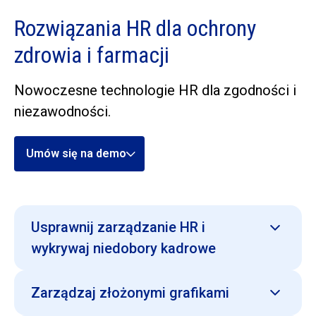
Rozwiązania HR dla ochrony
zdrowia i farmacji
Nowoczesne technologie HR dla zgodności i
niezawodności.
Umów się na demo
Usprawnij zarządzanie HR i
wykrywaj niedobory kadrowe
Centralne zarządzanie danymi pracowników za
Zarządzaj złożonymi grafikami
pomocą SAP SuccessFactors Employee Central
oraz prognozowanie zapotrzebowania kadrowego i