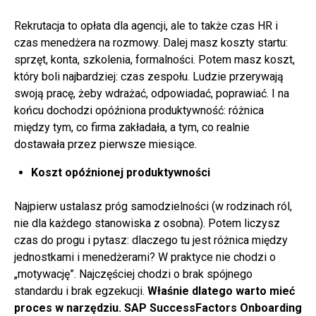
Rekrutacja to opłata dla agencji, ale to także czas HR i
czas menedżera na rozmowy. Dalej masz koszty startu:
sprzęt, konta, szkolenia, formalności. Potem masz koszt,
który boli najbardziej: czas zespołu. Ludzie przerywają
swoją pracę, żeby wdrażać, odpowiadać, poprawiać. I na
końcu dochodzi opóźniona produktywność: różnica
między tym, co firma zakładała, a tym, co realnie
dostawała przez pierwsze miesiące.
Koszt opóźnionej produktywności
Najpierw ustalasz próg samodzielności (w rodzinach ról,
nie dla każdego stanowiska z osobna). Potem liczysz
czas do progu i pytasz: dlaczego tu jest różnica między
jednostkami i menedżerami? W praktyce nie chodzi o
„motywację”. Najczęściej chodzi o brak spójnego
standardu i brak egzekucji.
Właśnie dlatego warto mieć
proces w narzędziu. SAP SuccessFactors Onboarding