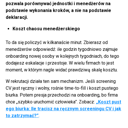
pozwala porównywać jednostki i menedżerów na
podstawie wykonania kroków, a nie na podstawie
deklaracji.
Koszt chaosu menedżerskiego
To da się policzyć w kilkanaście minut. Zbierasz od
menedżerów odpowiedź: ile godzin tygodniowo zajmuje
onboarding nowej osoby w kolejnych tygodniach, do tego
dodajesz eskalacje i przestoje. W wielu firmach to jest
moment, w którym nagle widać prawdziwą skalę kosztu.
W rekrutacji działa ten sam mechanizm. Jeśli screening
CV jest ręczny i wolny, rośnie time-to-fill i koszt pustego
biurka. Potem presja przechodzi na onboarding, bo firma
chce „szybko uruchomić człowieka”. Zobacz:
„Koszt pust
ego biurka: Ile tracisz na ręcznym screeningu CV i jak
to zatrzymać?”
.