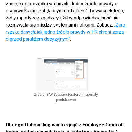
zacząć od porządku w danych. Jedno źródło prawdy o
pracowniku nie jest „ładnym dodatkiem”. To warunek tego,
żeby raporty się zgadzały i żeby odpowiedzialność nie
rozmywała się między systemami i plikami. Zobacz:
„Zero
ryzyka danych: jak jedno źródło prawdy w HR chroni zarzą
d przed paraliżem decyzyjnym”
.
Źródło: SAP SuccessFactors (materiały
produktowe)
Dlatego Onboarding warto spiąć z Employee Central:
jeden zestaw danych (rola, przełożony, jednostka)