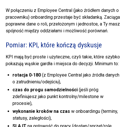
W połączeniu z Employee Central (jako źródłem danych o
pracowniku) onboarding przestaje być składanką. Zaciąga
poprawne dane o roli, przełożonym i jednostce, a Ty masz
spójność między oddziałami i możliwość porównań.
Pomiar: KPI, które kończą dyskusje
KPI mają być proste i użyteczne, czyli takie, które szybko
pokazują wąskie gardła i miejsca do decyzji. Minimum to:
rotacja 0-180
(z Employee Central jako źródła danych
o zatrudnieniu/odejściu),
czas do progu samodzielności
(jeśli próg
zdefiniujesz jako punkt kontrolny/milestone w
procesie),
wykonanie kroków na czas
w onboardingu (terminy,
statusy, zaległości),
SLA IT
na gotowość do pracy (dostęp/sprzęt/role