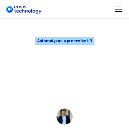
Automatyzacja procesów HR
Onboarding 0-180: jak
odzyskać kontrolę nad
kosztami i opóźnieniami
po zatrudnieniu
Ludwik Bogdański